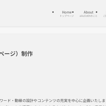
Home
About
トップページ
aika5st0tのこと
ご
ムページ）制作
ワード・動線の設計やコンテンツの充実を中心に企画いたしま