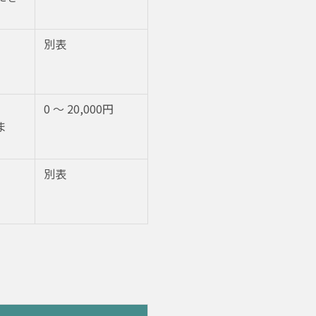
別表
0 〜 20,000円
ま
別表